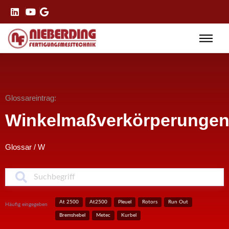
Glossareintrag:
Winkelmaßverkörperunge
Glossar
/
W
S
At 2500
At2500
Pleuel
Rotors
Run Out
Häufig eingegeben
Bremshebel
Metec
Kurbel