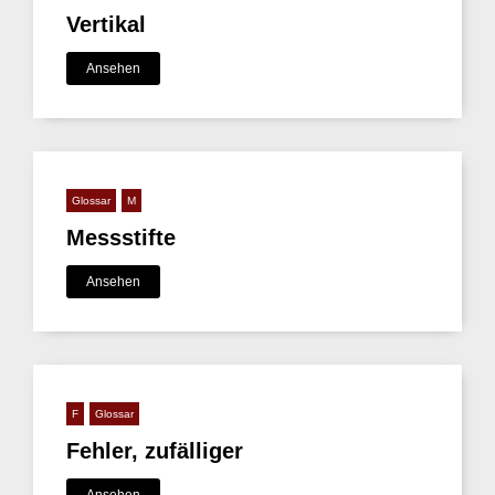
Vertikal
Ansehen
Glossar
M
Messstifte
Ansehen
F
Glossar
Fehler, zufälliger