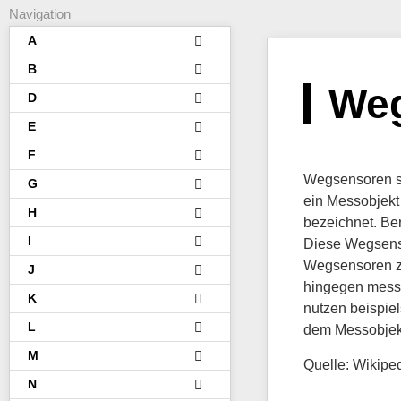
Navigation
A
B
We
D
E
F
Wegsensoren si
G
ein Messobjekt
H
bezeichnet. Be
I
Diese Wegsenso
Wegsensoren z
J
hingegen messe
K
nutzen beispie
L
dem Messobjek
M
Quelle: Wikipe
N