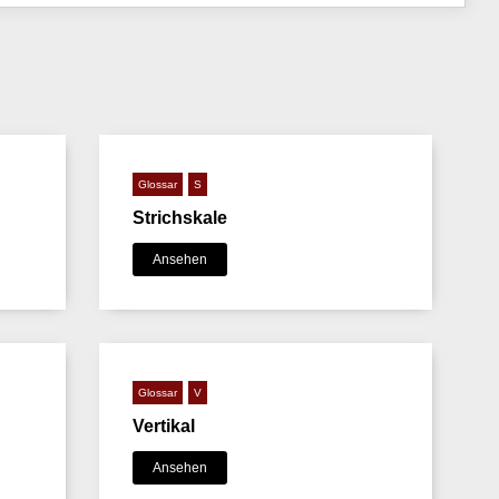
Glossar
S
Strichskale
Ansehen
Glossar
V
Vertikal
Ansehen