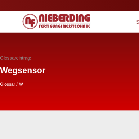
S
Glossareintrag:
Wegsensor
Glossar
/
W