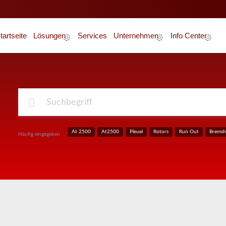
tartseite
Lösungen
Services
Unternehmen
Info Center
Über Uns
News
Unser Team
Glossar
Karriere
Zertifizierung
At 2500
At2500
Pleuel
Rotors
Run Out
Bremsh
Häufig eingegeben