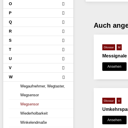
O
P
Q
Auch ang
R
S
Glossar
M
T
Messignale
U
Ansehen
V
W
Wegaufnehmer, Wegtaster,
Wegsensor
Glossar
U
Wegsensor
Umkehrspan
Wiederholbarkeit
Ansehen
Winkelendmaße