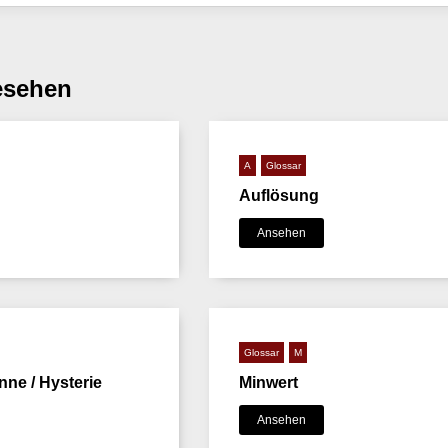
esehen
A
Glossar
Auflösung
Ansehen
Glossar
M
ne / Hysterie
Minwert
Ansehen