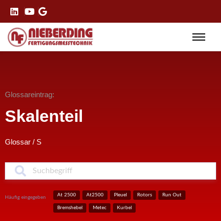
Glossareintrag:
Skalenteil
Glossar
/
S
S
At 2500
At2500
Pleuel
Rotors
Run Out
Häufig eingegeben
Bremshebel
Metec
Kurbel