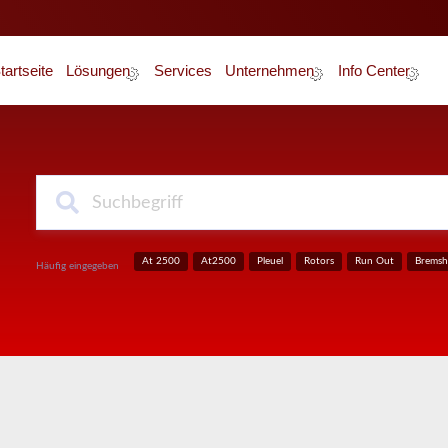
tartseite
Lösungen
Services
Unternehmen
Info Center
Über Uns
News
Unser Team
Glossar
Karriere
Zertifizierung
At 2500
At2500
Pleuel
Rotors
Run Out
Bremsh
Häufig eingegeben