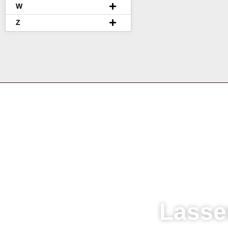
W
Z
Lasse