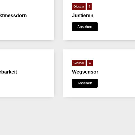
Glossar
J
ktmessdorn
Justieren
Ansehen
Glossar
W
barkeit
Wegsensor
Ansehen