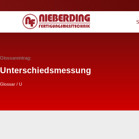
S
Glossareintrag:
Unterschiedsmessung
Glossar
/
U