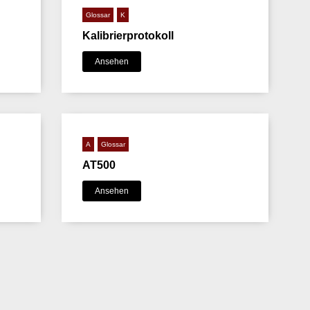
Glossar
K
Kalibrierprotokoll
Ansehen
A
Glossar
AT500
Ansehen