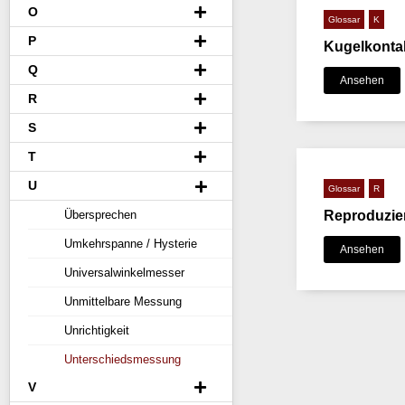
O
Glossar
K
P
Kugelkonta
Q
Ansehen
R
S
T
U
Glossar
R
Reproduzier
Übersprechen
Umkehrspanne / Hysterie
Ansehen
Universalwinkelmesser
Unmittelbare Messung
Unrichtigkeit
Unterschiedsmessung
V