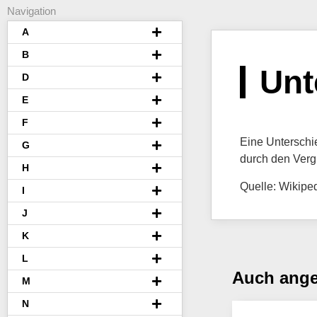
Navigation
A
B
Unt
D
E
F
Eine Unterschi
G
durch den Verg
H
Quelle: Wikipe
I
J
K
L
Auch ang
M
N