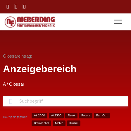
Glossareintrag:
Anzeigebereich
A
/
Glossar
S
At 2500
At2500
Pleuel
Rotors
Run Out
Häufig eingegeben
Bremshebel
Metec
Kurbel