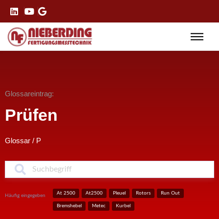
Glossareintrag:
Prüfen
Glossar
/
P
S
At 2500
At2500
Pleuel
Rotors
Run Out
Häufig eingegeben
Bremshebel
Metec
Kurbel