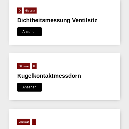
D
Glossar
Dichtheitsmessung Ventilsitz
Ansehen
Glossar
K
Kugelkontaktmessdorn
Ansehen
Glossar
T