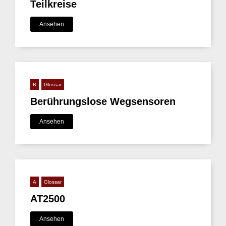
Teilkreise
Ansehen
B
Glossar
Berührungslose Wegsensoren
Ansehen
A
Glossar
AT2500
Ansehen