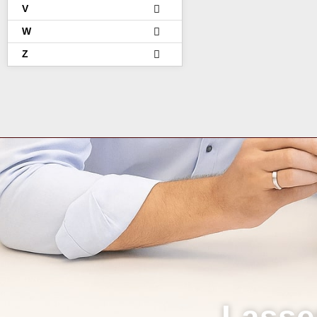
V
W
Z
Lasse