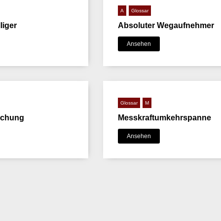
A
Glossar
liger
Absoluter Wegaufnehmer
Ansehen
Glossar
M
ichung
Messkraftumkehrspanne
Ansehen