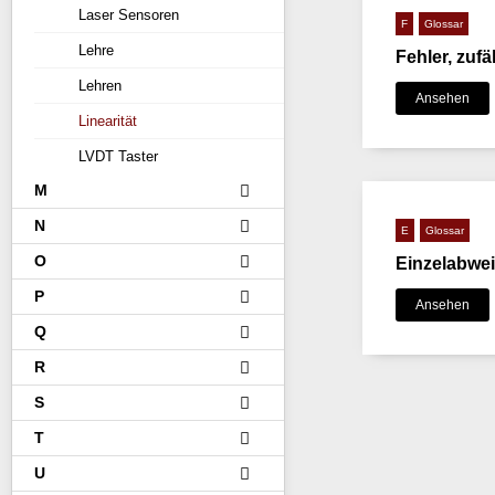
Laser Sensoren
F
Glossar
Lehre
Fehler, zufäl
Lehren
Ansehen
Linearität
LVDT Taster
M
N
E
Glossar
O
Einzelabwe
P
Ansehen
Q
R
S
T
U