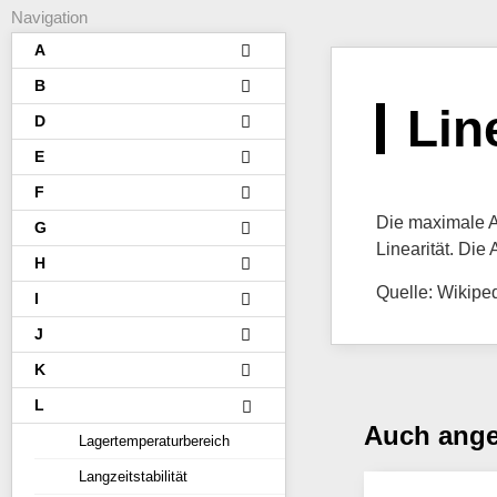
Navigation
A
B
Lin
D
E
F
Die maximale A
G
Linearität. Die
H
Quelle: Wikipe
I
J
K
L
Auch ang
Lagertemperaturbereich
Langzeitstabilität