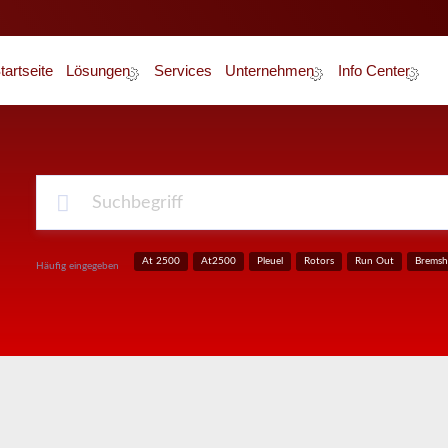
tartseite
Lösungen
Services
Unternehmen
Info Center
Über Uns
News
Unser Team
Glossar
Karriere
Zertifizierung
At 2500
At2500
Pleuel
Rotors
Run Out
Bremsh
Häufig eingegeben