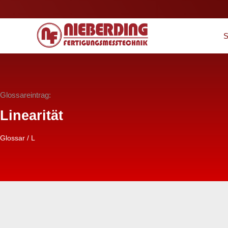
S
Glossareintrag:
Linearität
Glossar
/
L