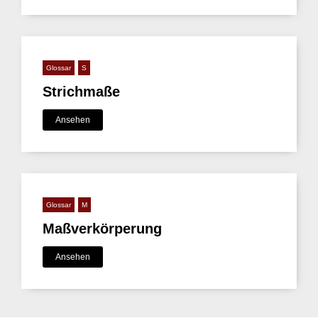
Glossar
S
Strichmaße
Ansehen
Glossar
M
Maßverkörperung
Ansehen