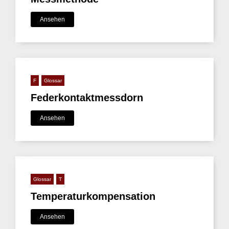
Ansehen
F
Glossar
Federkontaktmessdorn
Ansehen
Glossar
T
Temperaturkompensation
Ansehen