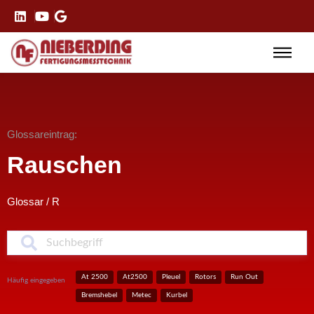
Glossareintrag:
Rauschen
Glossar
/
R
S
At 2500
At2500
Pleuel
Rotors
Run Out
Häufig eingegeben
Bremshebel
Metec
Kurbel