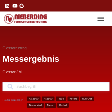
Glossareintrag:
Messergebnis
Glossar
/
M
S
At 2500
At2500
Pleuel
Rotors
Run Out
Häufig eingegeben
Bremshebel
Metec
Kurbel