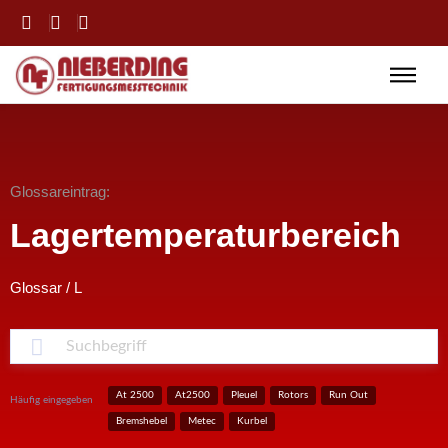
Glossareintrag:
Lagertemperaturbereich
Glossar
/
L
S
At 2500
At2500
Pleuel
Rotors
Run Out
Häufig eingegeben
Bremshebel
Metec
Kurbel