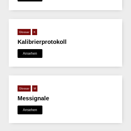
Glossar
K
Kalibrierprotokoll
Ansehen
Glossar
M
Messignale
Ansehen