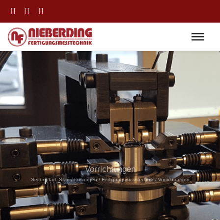
Vorrichtungen
Seitenpfad:
Start
/
Lösungen
/
Fertigungsmesstechnik
/
Vorrichtungen