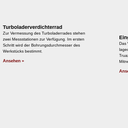
Turboladerverdichterrad
Zur Vermessung des Turboladerrades stehen
Ein
zwei Messstationen zur Verfügung. Im ersten
Das 
Schritt wird der Bohrungsdurchmesser des
lageo
Werkstücks bestimmt.
Trua
Ansehen »
Mitn
Ans