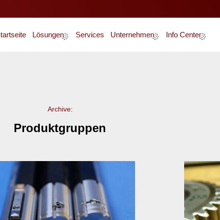
tartseite
Lösungen
Services
Unternehmen
Info Center
Über Uns
News
Unser Team
Glossar
Karriere
Zertifizierung
Archive:
Produktgruppen