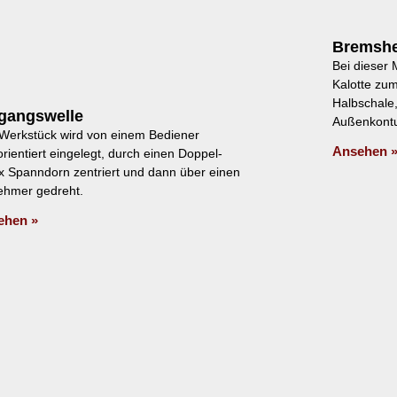
Bremshe
Bei dieser 
Kalotte zum
Halbschale,
gangswelle
Außenkont
Werkstück wird von einem Bediener
Ansehen 
rientiert eingelegt, durch einen Doppel-
x Spanndorn zentriert und dann über einen
ehmer gedreht.
ehen »